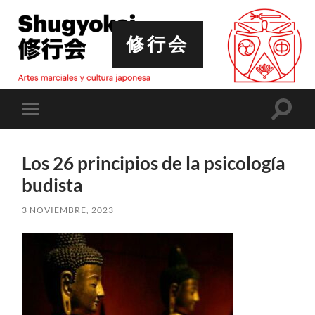
修行会
Altern
Alternar
el
el
campo
menú
de
móvil
búsqu
Los 26 principios de la psicología
budista
3 NOVIEMBRE, 2023