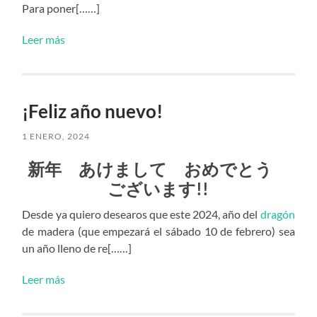
Para poner[……]
Leer más
¡Feliz año nuevo!
1 ENERO, 2024
新年 あけまして おめでとう
ございます!!
Desde ya quiero desearos que este 2024, año del
dragón
de madera (que empezará el sábado 10 de febrero) sea
un año lleno de re[……]
Leer más