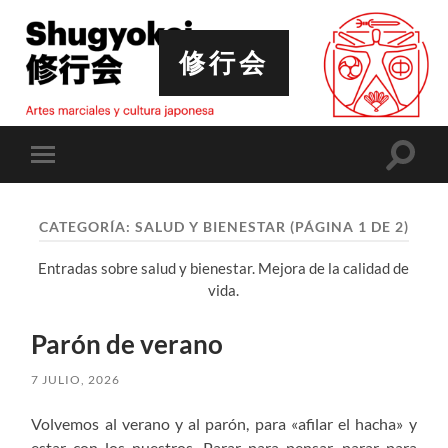
修行会
Altern
Alternar
el
el
campo
menú
de
móvil
búsqu
CATEGORÍA:
SALUD Y BIENESTAR
(PÁGINA 1 DE 2)
Entradas sobre salud y bienestar. Mejora de la calidad de
vida.
Parón de verano
7 JULIO, 2026
Volvemos al verano y al parón, para «afilar el hacha» y
estar con los nuestros. Parar para pensar, parar para