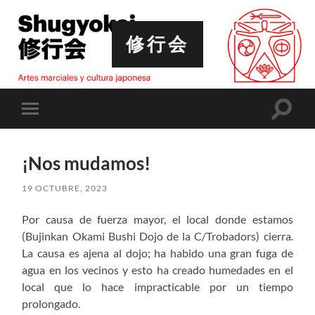
修行会
Altern
Alternar
el
el
campo
menú
de
móvil
búsqu
¡Nos mudamos!
19 OCTUBRE, 2023
Por causa de fuerza mayor, el local donde estamos
(Bujinkan Okami Bushi Dojo de la C/Trobadors) cierra.
La causa es ajena al dojo; ha habido una gran fuga de
agua en los vecinos y esto ha creado humedades en el
local que lo hace impracticable por un tiempo
prolongado.