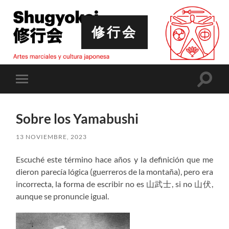
修行会
Altern
Alternar
el
el
campo
menú
de
móvil
búsqu
Sobre los Yamabushi
13 NOVIEMBRE, 2023
Escuché este término hace años y la definición que me
dieron parecía lógica (guerreros de la montaña), pero era
incorrecta, la forma de escribir no es 山武士, si no 山伏,
aunque se pronuncie igual.