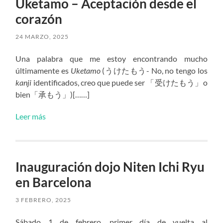
Uketamo – Aceptación desde el
corazón
24 MARZO, 2025
Una palabra que me estoy encontrando mucho
últimamente es
Uketamo
(うけたもう- No, no tengo los
kanji
identificados, creo que puede ser 「受けたもう」o
bien「承もう」)[……]
Leer más
Inauguración dojo Niten Ichi Ryu
en Barcelona
3 FEBRERO, 2025
Sábado 1 de febrero, primer día de vuelta al