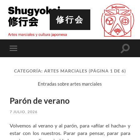
修行会
Altern
Alternar
el
el
campo
menú
de
móvil
búsqu
CATEGORÍA:
ARTES MARCIALES
(PÁGINA 1 DE 6)
Entradas sobre artes marciales
Parón de verano
7 JULIO, 2026
Volvemos al verano y al parón, para «afilar el hacha» y
estar con los nuestros. Parar para pensar, parar para