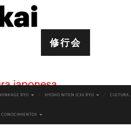
修行会
SHINKAGE RYU
HYOHO NITEN ICHI RYU
CULTURA 
 CONOCIMIENTOS