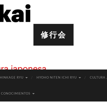
修行会
SHINKAGE RYU
HYOHO NITEN ICHI RYU
CULTURA 
 CONOCIMIENTOS