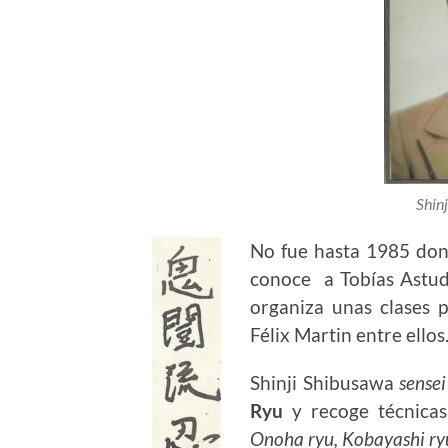
Shin
No fue hasta 1985 don
conoce a Tobías Astudi
organiza unas clases 
Félix Martin entre ellos
Shinji Shibusawa
sensei
Ryu
y recoge técnica
Onoha ryu, Kobayashi ryu