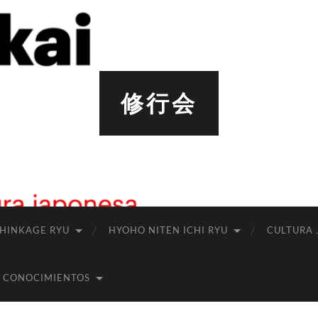
修行会
SHINKAGE RYU
HYOHO NITEN ICHI RYU
CULTURA 
 CONOCIMIENTOS