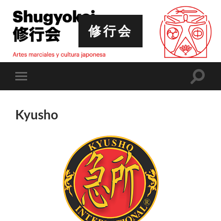
修行会
Altern
Alternar
el
el
campo
menú
de
móvil
búsqu
Kyusho