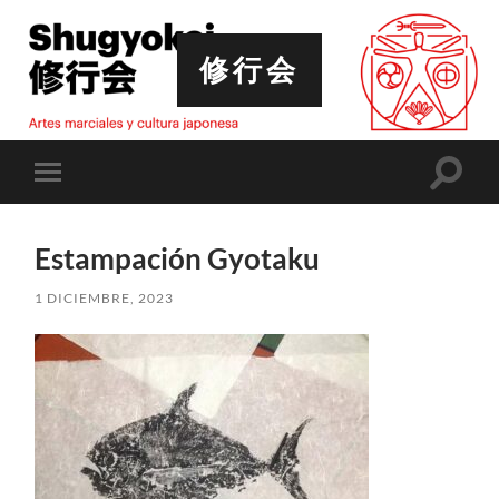
修行会
Altern
Alternar
el
el
campo
menú
de
móvil
búsqu
Estampación Gyotaku
1 DICIEMBRE, 2023