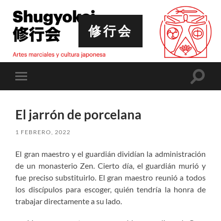
修行会
Altern
Alternar
el
el
campo
menú
de
móvil
búsqu
El jarrón de porcelana
1 FEBRERO, 2022
El gran maestro y el guardián dividían la administración
de un monasterio Zen. Cierto día, el guardián murió y
fue preciso substituirlo. El gran maestro reunió a todos
los discípulos para escoger, quién tendría la honra de
trabajar directamente a su lado.