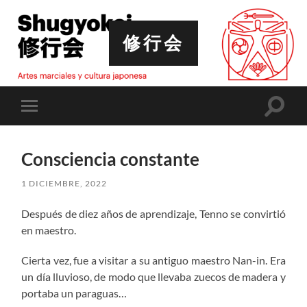
修行会
Altern
Alternar
el
el
campo
menú
de
móvil
búsqu
Consciencia constante
1 DICIEMBRE, 2022
Después de diez años de aprendizaje, Tenno se convirtió
en maestro.
Cierta vez, fue a visitar a su antiguo maestro Nan-in. Era
un día lluvioso, de modo que llevaba zuecos de madera y
portaba un paraguas…