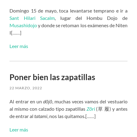
Domingo 15 de mayo, toca levantarse temprano e ir a
Sant Hilari Sacalm
, lugar del Hombu Dojo de
Musashidojo
y donde se retoman los exámenes de Niten
I[……]
Leer más
Poner bien las zapatillas
22 MARZO, 2022
Al entrar en un
dōjō
, muchas veces vamos del vestuario
al mismo con calzado tipo zapatillas
Zōri
(草 履) y antes
de entrar al
tatami
, nos las quitamos.[……]
Leer más