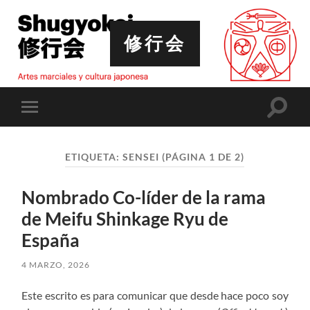
修行会
Altern
Alternar
el
el
campo
menú
de
móvil
búsqu
ETIQUETA:
SENSEI
(PÁGINA 1 DE 2)
Nombrado Co-líder de la rama
de Meifu Shinkage Ryu de
España
4 MARZO, 2026
Este escrito es para comunicar que desde hace poco soy