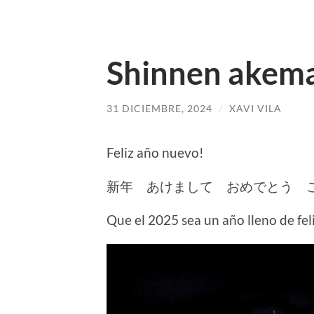
Shinnen akem
31 DICIEMBRE, 2024
/
XAVI VILA
Feliz año nuevo!
新年 あけまして おめでとう 
Que el 2025 sea un año lleno de fe