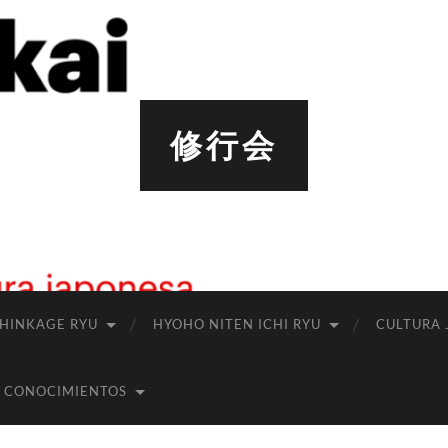
修行会
SHINKAGE RYU
HYOHO NITEN ICHI RYU
CULTURA 
 CONOCIMIENTOS