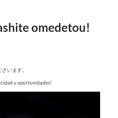
ashite omedetou!
ございます。
licidad y oportunidades!