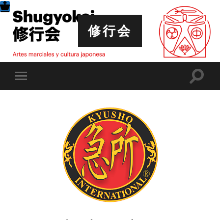
修行会
Altern
Alternar
el
el
campo
menú
de
móvil
búsqu