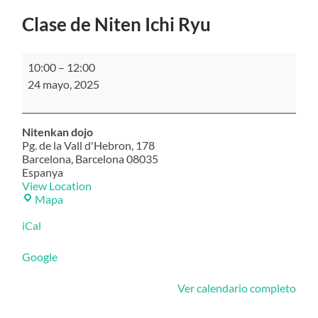
Clase de Niten Ichi Ryu
Clase
10:00
–
12:00
de
24 mayo, 2025
Niten
Ichi
Ryu
Nitenkan dojo
Pg. de la Vall d'Hebron, 178
Barcelona
,
Barcelona
08035
Espanya
View Location
Nitenkan
Mapa
dojo
iCal
Google
Ver calendario completo