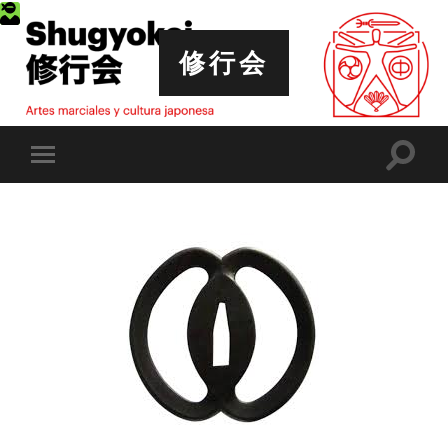
修行会
Altern
Alternar
el
el
campo
menú
de
móvil
búsqu