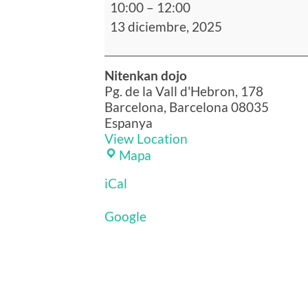
10:00
–
12:00
de
13 diciembre, 2025
Niten
Ichi
Ryu
Nitenkan dojo
Pg. de la Vall d'Hebron, 178
Barcelona
,
Barcelona
08035
Espanya
View Location
Nitenkan
Mapa
dojo
iCal
Google