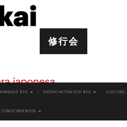
修行会
SHINKAGE RYU
HYOHO NITEN ICHI RYU
CULTURA 
 CONOCIMIENTOS