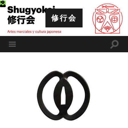
修行会
Altern
Alternar
el
el
campo
menú
de
móvil
búsqu