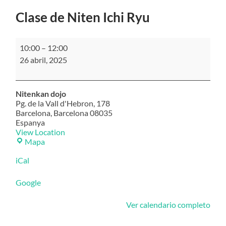
Clase de Niten Ichi Ryu
Clase
10:00
–
12:00
de
26 abril, 2025
Niten
Ichi
Ryu
Nitenkan dojo
Pg. de la Vall d'Hebron, 178
Barcelona
,
Barcelona
08035
Espanya
View Location
Nitenkan
Mapa
dojo
iCal
Google
Ver calendario completo