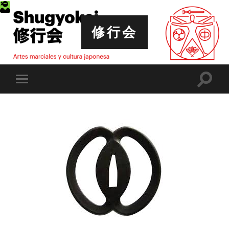
修行会
Altern
Alternar
el
el
campo
menú
de
móvil
búsqu