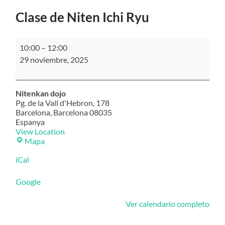
Clase de Niten Ichi Ryu
Clase
10:00
–
12:00
de
29 noviembre, 2025
Niten
Ichi
Ryu
Nitenkan dojo
Pg. de la Vall d'Hebron, 178
Barcelona
,
Barcelona
08035
Espanya
View Location
Nitenkan
Mapa
dojo
iCal
Google
Ver calendario completo