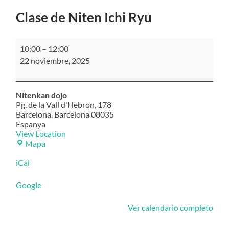
Clase de Niten Ichi Ryu
Clase
10:00
–
12:00
de
22 noviembre, 2025
Niten
Ichi
Ryu
Nitenkan dojo
Pg. de la Vall d'Hebron, 178
Barcelona
,
Barcelona
08035
Espanya
View Location
Nitenkan
Mapa
dojo
iCal
Google
Ver calendario completo