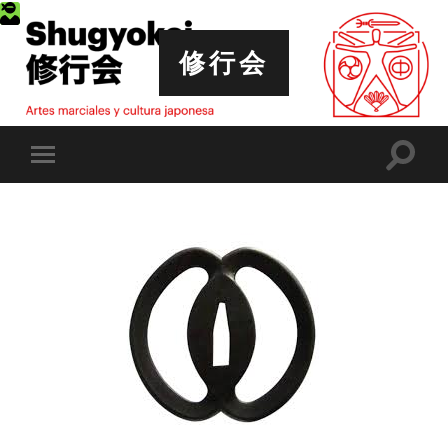
修行会
Altern
Alternar
el
el
campo
menú
de
móvil
búsqu