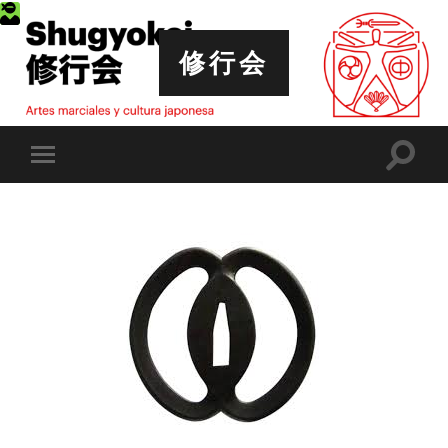
修行会
Altern
Alternar
el
el
campo
menú
de
móvil
búsqu