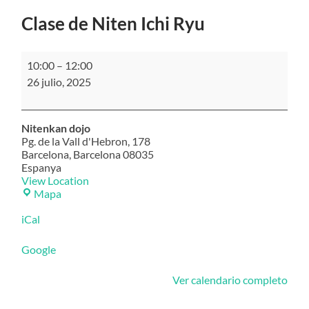
Clase de Niten Ichi Ryu
Clase
10:00
–
12:00
de
26 julio, 2025
Niten
Ichi
Ryu
Nitenkan dojo
Pg. de la Vall d'Hebron, 178
Barcelona
,
Barcelona
08035
Espanya
View Location
Nitenkan
Mapa
dojo
iCal
Google
Ver calendario completo