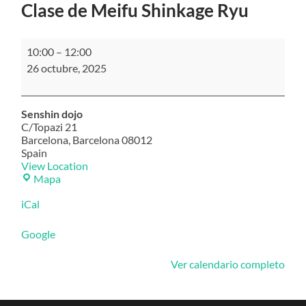
Clase de Meifu Shinkage Ryu
Clase
10:00
–
12:00
de
26 octubre, 2025
Meifu
Shinkage
Ryu
Senshin dojo
C/Topazi 21
Barcelona
,
Barcelona
08012
Spain
View Location
Senshin
Mapa
dojo
iCal
Google
Ver calendario completo