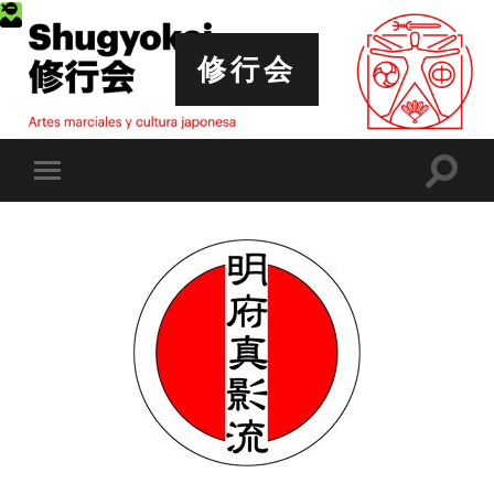
修行会
Altern
Alternar
el
el
campo
menú
de
móvil
búsqu