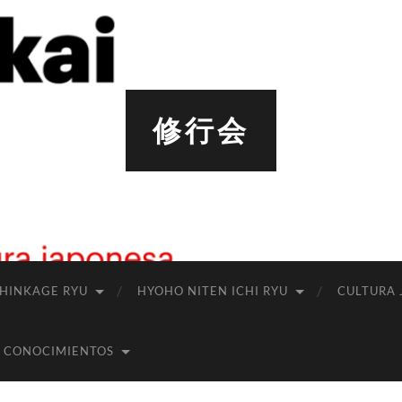
修行会
SHINKAGE RYU
HYOHO NITEN ICHI RYU
CULTURA 
 CONOCIMIENTOS