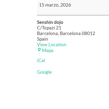
de
15 marzo, 2026
Meifu
Shinkage
Ryu
Senshin dojo
C/Topazi 21
Barcelona
,
Barcelona
08012
Spain
View Location
Senshin
Mapa
dojo
iCal
Google