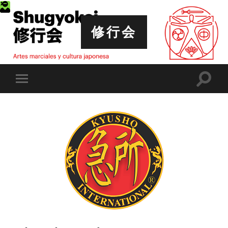
修行会
Altern
Alternar
el
el
campo
menú
de
móvil
búsqu