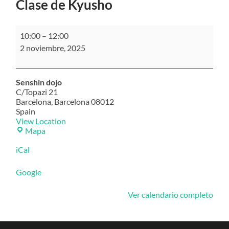
Clase de Kyusho
Clase
10:00
–
12:00
de
2 noviembre, 2025
Kyusho
Senshin dojo
C/Topazi 21
Barcelona
,
Barcelona
08012
Spain
View Location
Senshin
Mapa
dojo
iCal
Google
Ver calendario completo