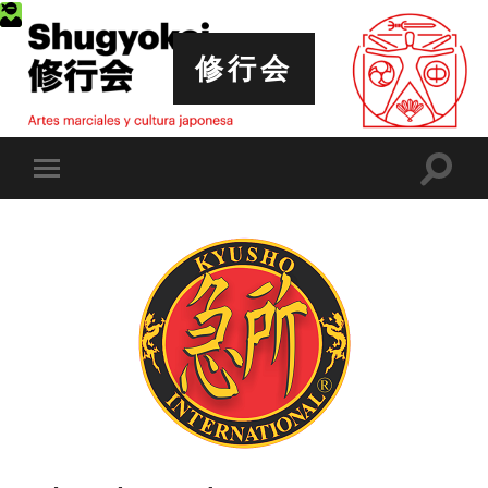
修行会
Altern
Alternar
el
el
campo
menú
de
móvil
búsqu