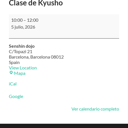
Clase de Kyusho
Clase
10:00
–
12:00
de
5 julio, 2026
Kyusho
Senshin dojo
C/Topazi 21
Barcelona
,
Barcelona
08012
Spain
View Location
Senshin
Mapa
dojo
iCal
Google
Ver calendario completo