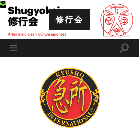
修行会
Altern
Alternar
el
el
campo
menú
de
móvil
búsqu