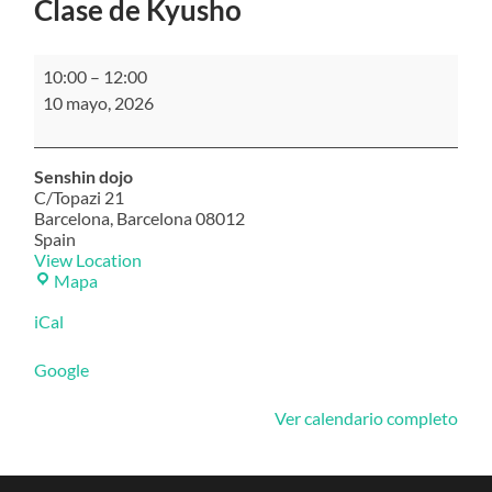
Clase de Kyusho
Clase
10:00
–
12:00
de
10 mayo, 2026
Kyusho
Senshin dojo
C/Topazi 21
Barcelona
,
Barcelona
08012
Spain
View Location
Senshin
Mapa
dojo
iCal
Google
Ver calendario completo