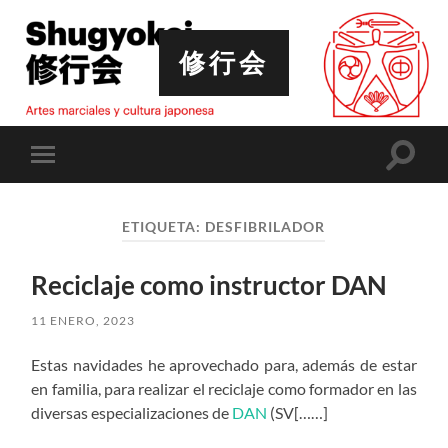
修行会
Altern
Alternar
el
el
campo
menú
de
móvil
búsqu
ETIQUETA:
DESFIBRILADOR
Reciclaje como instructor DAN
11 ENERO, 2023
Estas navidades he aprovechado para, además de estar
en familia, para realizar el reciclaje como formador en las
diversas especializaciones de
DAN
(SV[……]