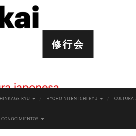
修行会
SHINKAGE RYU
HYOHO NITEN ICHI RYU
CULTURA 
 CONOCIMIENTOS