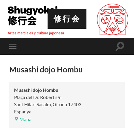
修行会
Altern
Alternar
el
el
campo
menú
de
móvil
búsqu
Musashi dojo Hombu
Musashi dojo Hombu
Plaça del Dr. Robert s/n
Sant Hilari Sacalm
,
Girona
17403
Espanya
Musashi
Mapa
dojo
Hombu