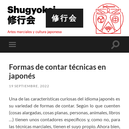
修行会
Altern
Alternar
el
el
campo
menú
de
móvil
búsqu
Formas de contar técnicas en
japonés
19 SEPTIEMBRE, 2022
Una de las características curiosas del idioma japonés es
su variedad de formas de contar. Según lo que cuenten
(cosas alargadas, cosas planas, personas, animales, libros
…) tienen unos contadores específicos y, como no, para
las técnicas marciales, tienen el suyo propio. Ahora bien,